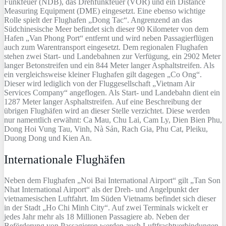
Funkfeuer (NDB), das Drehfunkfeuer (VOR) und ein Distance
Measuring Equipment (DME) eingesetzt. Eine ebenso wichtige
Rolle spielt der Flughafen „Dong Tac“. Angrenzend an das
Südchinesische Meer befindet sich dieser 90 Kilometer von dem
Hafen „Van Phong Port“ entfernt und wird neben Passagierflügen
auch zum Warentransport eingesetzt. Dem regionalen Flughafen
stehen zwei Start- und Landebahnen zur Verfügung, ein 2902 Meter
langer Betonstreifen und ein 844 Meter langer Asphaltstreifen. Als
ein vergleichsweise kleiner Flughafen gilt dagegen „Co Ong“.
Dieser wird lediglich von der Fluggesellschaft „Vietnam Air
Services Company“ angeflogen. Als Start- und Landebahn dient ein
1287 Meter langer Asphaltstreifen. Auf eine Beschreibung der
übrigen Flughäfen wird an dieser Stelle verzichtet. Diese werden
nur namentlich erwähnt: Ca Mau, Chu Lai, Cam Ly, Dien Bien Phu,
Dong Hoi Vung Tau, Vinh, Nà Sản, Rach Gia, Phu Cat, Pleiku,
Duong Dong und Kien An.
Internationale Flughäfen
Neben dem Flughafen „Noi Bai International Airport“ gilt „Tan Son
Nhat International Airport“ als der Dreh- und Angelpunkt der
vietnamesischen Luftfahrt. Im Süden Vietnams befindet sich dieser
in der Stadt „Ho Chi Minh City“. Auf zwei Terminals wickelt er
jedes Jahr mehr als 18 Millionen Passagiere ab. Neben der
Beförderung von Passagieren werden auch Luftfrachtverbindungen