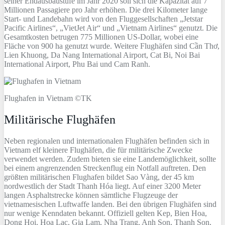
seiner Endausbaustufe im Jahr 2020 soll sich die Kapazität auf 7
Millionen Passagiere pro Jahr erhöhen. Die drei Kilometer lange
Start- und Landebahn wird von den Fluggesellschaften „Jetstar
Pacific Airlines“, „VietJet Air“ und „Vietnam Airlines“ genutzt. Die
Gesamtkosten betrugen 775 Millionen US-Dollar, wobei eine
Fläche von 900 ha genutzt wurde. Weitere Flughäfen sind Cần Thơ,
Lien Khuong, Da Nang International Airport, Cat Bi, Noi Bai
International Airport, Phu Bai und Cam Ranh.
Flughafen in Vietnam ©TK
Militärische Flughäfen
Neben regionalen und internationalen Flughäfen befinden sich in
Vietnam elf kleinere Flughäfen, die für militärische Zwecke
verwendet werden. Zudem bieten sie eine Landemöglichkeit, sollte
bei einem angrenzenden Streckenflug ein Notfall auftreten. Den
größten militärischen Flughafen bildet Sao Vàng, der 45 km
nordwestlich der Stadt Thanh Hóa liegt. Auf einer 3200 Meter
langen Asphaltstrecke können sämtliche Flugzeuge der
vietnamesischen Luftwaffe landen. Bei den übrigen Flughäfen sind
nur wenige Kenndaten bekannt. Offiziell gelten Kep, Bien Hoa,
Dong Hoi, Hoa Lac, Gia Lam, Nha Trang, Anh Son, Thanh Son,