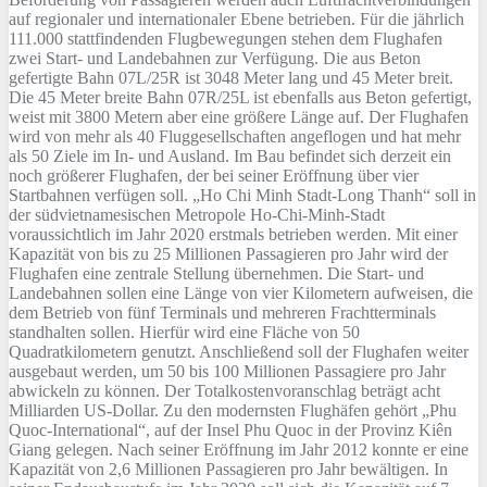
auf regionaler und internationaler Ebene betrieben. Für die jährlich
111.000 stattfindenden Flugbewegungen stehen dem Flughafen
zwei Start- und Landebahnen zur Verfügung. Die aus Beton
gefertigte Bahn 07L/25R ist 3048 Meter lang und 45 Meter breit.
Die 45 Meter breite Bahn 07R/25L ist ebenfalls aus Beton gefertigt,
weist mit 3800 Metern aber eine größere Länge auf. Der Flughafen
wird von mehr als 40 Fluggesellschaften angeflogen und hat mehr
als 50 Ziele im In- und Ausland. Im Bau befindet sich derzeit ein
noch größerer Flughafen, der bei seiner Eröffnung über vier
Startbahnen verfügen soll. „Ho Chi Minh Stadt-Long Thanh“ soll in
der südvietnamesischen Metropole Ho-Chi-Minh-Stadt
voraussichtlich im Jahr 2020 erstmals betrieben werden. Mit einer
Kapazität von bis zu 25 Millionen Passagieren pro Jahr wird der
Flughafen eine zentrale Stellung übernehmen. Die Start- und
Landebahnen sollen eine Länge von vier Kilometern aufweisen, die
dem Betrieb von fünf Terminals und mehreren Frachtterminals
standhalten sollen. Hierfür wird eine Fläche von 50
Quadratkilometern genutzt. Anschließend soll der Flughafen weiter
ausgebaut werden, um 50 bis 100 Millionen Passagiere pro Jahr
abwickeln zu können. Der Totalkostenvoranschlag beträgt acht
Milliarden US-Dollar. Zu den modernsten Flughäfen gehört „Phu
Quoc-International“, auf der Insel Phu Quoc in der Provinz Kiên
Giang gelegen. Nach seiner Eröffnung im Jahr 2012 konnte er eine
Kapazität von 2,6 Millionen Passagieren pro Jahr bewältigen. In