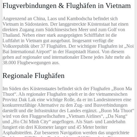
Flugverbindungen & Flughäfen in Vietnam
Angrenzend an China, Laos und Kambodscha befindet sich
Vietnam in Südostasien. Der langgestreckte Küstenstaat hat einen
direkten Zugang zum Südchinesischen Meer und zum Golf von
Thailand. Neben einer stark ausgeprägten Schifffahrt ist die
Luftfahrt in Vietnam gut ausgebaut. Insgesamt verfügt die
Volksrepublik über 37 Flughäfen. Der wichtigste Flughafen ist „Noi
Bai International Airport“ in der Hauptstadt Hanoi. Von diesem
gehen auf regionaler und internationaler Ebene jedes Jahr mehr als
38.000 Flugbewegungen aus.
Regionale Flughäfen
Im Süden des Küstenstaates befindet sich der Flughafen „Buon Ma
Thuot“. Als regionaler Flughafen spielt er in der vietnamesischen
Provinz Dak Lak eine wichtige Rolle, da er im Landesinneren eine
konkurrenzfähige Alternative zu den Zug- und Busverbindungen
darstellt und die Infrastruktur des Landes ergänzt. „Buon Ma Thuot“
wird von den Fluggesellschaften „Vietnam Airlines“, „Da Nang“
und „Ho Chi Minh City“ angeflogen. Als Start- und Landebahn
fungiert ein drei Kilometer langer und 45 Meter breiter
Asphaltstreifen. Zur besseren Navigation werden das ungerichtete