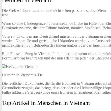
Die Welt wächst zusammen und nicht selten passiert es, dass Vietnam 
lebt.
Wenn so eine Ländergrenzen überschreitende Liebe im Hafen der Ehe 
Bürokratiesysteme, die ihre Tribute fordern, nämlich Sitzfleisch, Beha
Vorweg: Urkunden aus Deutschland müssen von der vietnamesischen B
werden. Notarielle und gerichtliche Urkunden werden vom Amts- oder
nicht existieren von Behörden des Innensenators oder des Innenminis
Eine Eheschließung in Vietnam funktioniert nur, wenn einer der zukün
Formularform) beantragen und der muss dann für jeden der Eheleute 
Heiraten in Vietnam ©TK
Die restlichen Dokumente, die für die Hochzeit in Vietnam relevant 
Gesundheitszeugnis, das belegt, dass der oder die Heiratswillige kör
Falles inklusive Sterbeurkunde eines früheren Ehepartners oder früh
Top Artikel in Menschen in Vietnam