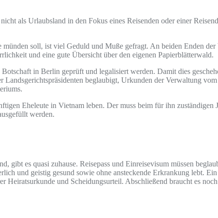
nicht als Urlaubsland in den Fokus eines Reisenden oder einer Reisend
münden soll, ist viel Geduld und Muße gefragt. An beiden Enden der W
rrlichkeit und eine gute Übersicht über den eigenen Papierblätterwald.
otschaft in Berlin geprüft und legalisiert werden. Damit dies gesch
 Landsgerichtspräsidenten beglaubigt, Urkunden der Verwaltung vom P
teriums.
ftigen Eheleute in Vietnam leben. Der muss beim für ihn zuständigen Ju
ausgefüllt werden.
sind, gibt es quasi zuhause. Reisepass und Einreisevisum müssen begl
perlich und geistig gesund sowie ohne ansteckende Erkrankung lebt. Ein
erer Heiratsurkunde und Scheidungsurteil. Abschließend braucht es noc