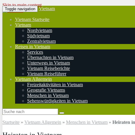
Skip to main content
Vietnam
Toggle navigation
Vietnam Startseite
Vietnam
Nordvietnam
Südvietnam
Zentralvietnam
Reisen in Vietnam
Services
Übernachten in Vietnam
Unterwegs in Vietnam
Vietnam Reiseberichte
Vietnam Reiseführer
Vietnam Allgemein
Freizeitaktivitäten in Vietnam
Geografie Vietnams
Menschen in Vietnam
Sehenswürdigkeiten in Vietnam
Startseite
»
Vietnam Allgemein
»
Menschen in Vietnam
»
Heiraten i
Heiraten in Vietnam