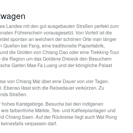
etwagen
 des Landes mit den gut ausgebauten Straßen perfekt zum
nalen Führerschein vorausgesetzt. Von Vorteil ist die
heidet spontan an welchem der schönen Orte man länger
Quellen bei Fang, eine traditionelle Papierfabrik,
und die Grotten von Chiang Dao oder eine Trekking-Tour
die die Region um das Goldene Dreieck den Besuchern
nische Garten Mae Fa Luang und der königliche Palast
se von Chiang Mai über eine Dauer von vier Tagen.
. Ebenso lässt sich die Reisedauer verkürzen. Zu
lands Straßen.
er hohes Karstgebirge. Besuche bei den indigenen
ie farbenfrohe Märkte, Tee- und Kaffeeplantagen und
d Chiang Saen. Auf der Rückreise liegt auch Wat Rong
einesfalls verpassen darf.