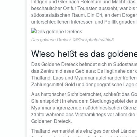
Intrigen und Gier nach Reichtum und Macht: da
beschaulicher Ort für Touristen aussieht, war bi
südostasiatischen Raum. Ein Ort, an dem Drogen
unterschiedlichen Interessen und Politik gnade
Das goldene Dreieck ©iStockphoto/suthin3
Wieso heißt es das golden
Das Goldene Dreieck befindet sich in Südostasien;
das Zentrum dieses Gebietes: Es liegt nahe der 
Thailand, Laos und Myanmar aufeinander treffe
Zahlungsmittel Gold und der geografische Lage d
Aus historischer Sicht betrachtet, schließt das 
Sie entspricht in etwa dem Siedlungsgebiet der 
Myanmar angrenzenden südchinesischen Grenzreg
zählte während des Vietnamkriegs vor allem die
Goldenen Dreieck.
Thailand vermarktet als einziges der drei Länder