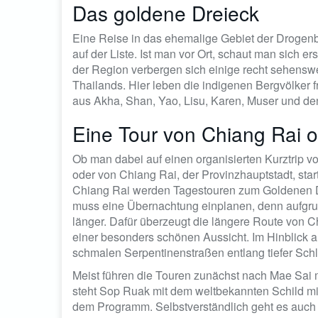
Das goldene Dreieck
Eine Reise in das ehemalige Gebiet der Drogen
auf der Liste. Ist man vor Ort, schaut man sich
der Region verbergen sich einige recht sehenswe
Thailands. Hier leben die indigenen Bergvölker 
aus Akha, Shan, Yao, Lisu, Karen, Muser und de
Eine Tour von Chiang Rai 
Ob man dabei auf einen organisierten Kurztrip v
oder von Chiang Rai, der Provinzhauptstadt, start
Chiang Rai werden Tagestouren zum Goldenen Dr
muss eine Übernachtung einplanen, denn aufgru
länger. Dafür überzeugt die längere Route von C
einer besonders schönen Aussicht. Im Hinblick a
schmalen Serpentinenstraßen entlang tiefer Schl
Meist führen die Touren zunächst nach Mae Sai 
steht Sop Ruak mit dem weltbekannten Schild mit 
dem Programm. Selbstverständlich geht es auch 