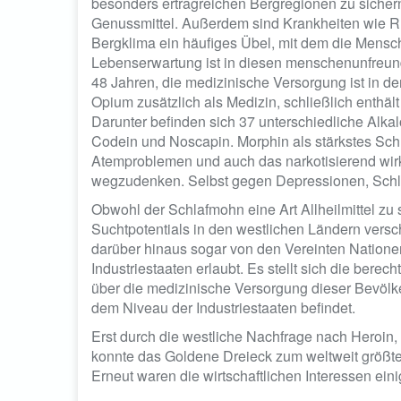
besonders ertragreichen Bergregionen zu sichern.
Genussmittel. Außerdem sind Krankheiten wie 
Bergklima ein häufiges Übel, mit dem die Mensc
Lebenserwartung ist in diesen menschenunfreund
48 Jahren, die medizinische Versorgung ist in de
Opium zusätzlich als Medizin, schließlich enthä
Darunter befinden sich 37 unterschiedliche Alka
Codein und Noscapin. Morphin als stärkstes Sch
Atemproblemen und auch das narkotisierend wirk
wegzudenken. Selbst gegen Depressionen, Schlaf
Obwohl der Schlafmohn eine Art Allheilmittel zu 
Suchtpotentials in den westlichen Ländern vers
darüber hinaus sogar von den Vereinten Nationen
Industriestaaten erlaubt. Es stellt sich die bere
über die medizinische Versorgung dieser Bevölke
dem Niveau der Industriestaaten befindet.
Erst durch die westliche Nachfrage nach Heroin,
konnte das Goldene Dreieck zum weltweit größt
Erneut waren die wirtschaftlichen Interessen eini