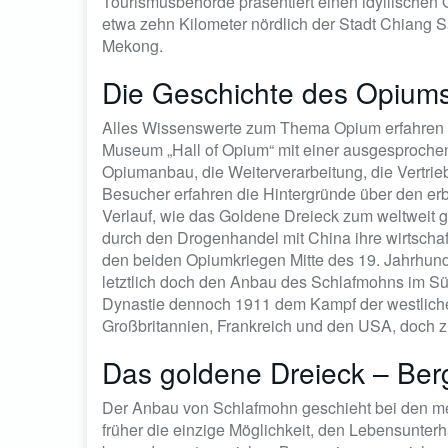
Tourismusbehörde präsentiert einen idyllischen 
etwa zehn Kilometer nördlich der Stadt Chiang S
Mekong.
Die Geschichte des Opium
Alles Wissenswerte zum Thema Opium erfahren di
Museum „Hall of Opium“ mit einer ausgesprochen 
Opiumanbau, die Weiterverarbeitung, die Vertr
Besucher erfahren die Hintergründe über den e
Verlauf, wie das Goldene Dreieck zum weltweit 
durch den Drogenhandel mit China ihre wirtschaft
den beiden Opiumkriegen Mitte des 19. Jahrhun
letztlich doch den Anbau des Schlafmohns im S
Dynastie dennoch 1911 dem Kampf der westlichen
Großbritannien, Frankreich und den USA, doch zu
Das goldene Dreieck – Ber
Der Anbau von Schlafmohn geschieht bei den mei
früher die einzige Möglichkeit, den Lebensunterh