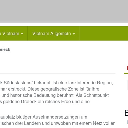
n Vietnam
Vietnam Allgemein
eieck
 Südostasiens“ bekannt, ist eine faszinierende Region,
ar erstreckt. Diese geografische Zone ist für ihre
n und historische Bedeutung berühmt. Als Schnittpunkt
as goldene Dreieck ein reiches Erbe und eine
B
chauplatz blutiger Auseinandersetzungen um
wischen drei Ländern und umwoben mit einem Netz voller