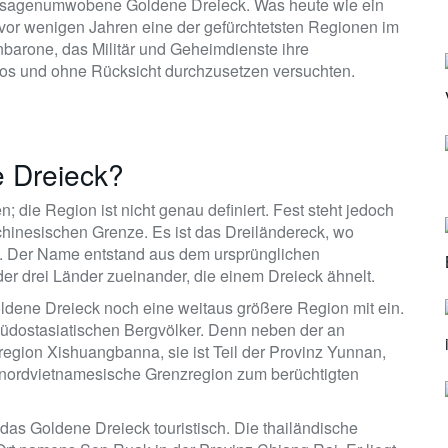
s sagenumwobene Goldene Dreieck. Was heute wie ein
s vor wenigen Jahren eine der gefürchtetsten Regionen im
barone, das Militär und Geheimdienste ihre
nlos und ohne Rücksicht durchzusetzen versuchten.
e Dreieck?
 die Region ist nicht genau definiert. Fest steht jedoch
chinesischen Grenze. Es ist das Dreiländereck, wo
n. Der Name entstand aus dem ursprünglichen
er drei Länder zueinander, die einem Dreieck ähnelt.
Goldene Dreieck noch eine weitaus größere Region mit ein.
südostasiatischen Bergvölker. Denn neben der an
ion Xishuangbanna, sie ist Teil der Provinz Yunnan,
 nordvietnamesische Grenzregion zum berüchtigten
 das Goldene Dreieck touristisch. Die thailändische