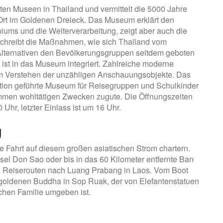
sten Museen in Thailand und vermittelt die 5000 Jahre
 Ort im Goldenen Dreieck. Das Museum erklärt den
iums und die Weiterverarbeitung, zeigt aber auch die
hreibt die Maßnahmen, wie sich Thailand vom
ternativen den Bevölkerungsgruppen seitdem geboten
ist in das Museum integriert. Zahlreiche moderne
im Verstehen der unzähligen Anschauungsobjekte. Das
tion geführte Museum für Reisegruppen und Schulkinder
ommen wohltätigen Zwecken zugute. Die Öffnungszeiten
Uhr, letzter Einlass ist um 16 Uhr.
g
e Fahrt auf diesem großen asiatischen Strom chartern.
insel Don Sao oder bis in das 60 Kilometer entfernte Ban
ten Reiserouten nach Luang Prabang in Laos. Vom Boot
en goldenen Buddha in Sop Ruak, der von Elefantenstatuen
chen Familie umgeben ist.