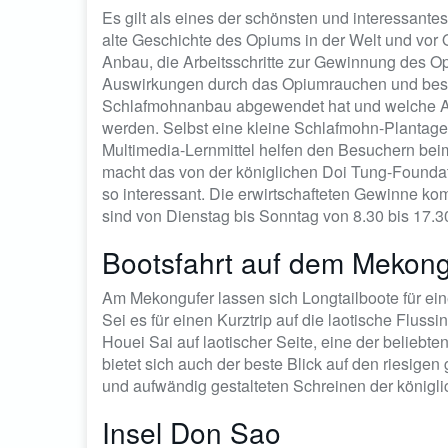
Es gilt als eines der schönsten und interessante
alte Geschichte des Opiums in der Welt und vor
Anbau, die Arbeitsschritte zur Gewinnung des Op
Auswirkungen durch das Opiumrauchen und besc
Schlafmohnanbau abgewendet hat und welche Al
werden. Selbst eine kleine Schlafmohn-Plantage 
Multimedia-Lernmittel helfen den Besuchern be
macht das von der königlichen Doi Tung-Founda
so interessant. Die erwirtschafteten Gewinne k
sind von Dienstag bis Sonntag von 8.30 bis 17.30 
Bootsfahrt auf dem Mekon
Am Mekongufer lassen sich Longtailboote für ein
Sei es für einen Kurztrip auf die laotische Fluss
Houei Sai auf laotischer Seite, eine der belieb
bietet sich auch der beste Blick auf den riesig
und aufwändig gestalteten Schreinen der königli
Insel Don Sao