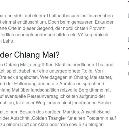
barone steht bei einem Thailandbesuch fast immer oben
 erst einmal enttäuscht um. Doch beim genaueren Erkunden
rte Orte in dieser Gegend, der nördlichsten Provinz
friedlich nebeneinander und bilden ein Völkergemisch
n Lahu.
oder Chiang Mai?
on Chiang Mai, der größten Stadt im nördlichen Thailand,
et, spielt dabei nur eine untergeordnete Rolle. Von
eieck angeboten. Wer dagegen in Chiang Mai startet,
nd der Entfernung dauert die Anreise entsprechend
hiang Mai über landschaftlich reizvolle Bergkämme mit
uf eventuelle Reiseunverträglichkeiten aufgrund der
uchten, ist dieser Weg jedoch nicht jedermanns Sache.
mit einem Besuch des dortigen Marktes. Anschließend
der Aufschrift „Golden Triangle“ für einen Fototermin auf
zu einem Dorf der Akha oder Yao sowie zu einigen