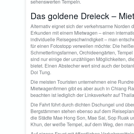
sehenswerten Tempeln.
Das goldene Dreieck – Mi
Alternativ eignet sich der verkehrsarme Norden
Erkunden mit einem Mietwagen – einen internatio
individuelle Reisegeschwindigkeit – man entsc
für einen Fotostopp verweilen möchte: Die heißen 
Schmetterlingsfarmen, Orchideengärten, Tempel 
sind nur einige der unzähligen Möglichkeiten, 
bietet. Einen Abstecher wert sind auch der bota
Doi Tung.
Die meisten Touristen unternehmen eine Rundrei
Mietwagenfirmen gibt es aber auch in Chiang Rai
beachten ist lediglich der Linksverkehr auf Thai
Die Fahrt führt durch dichten Dschungel und üb
Bergstämmen stehen ebenso auf dem Reiseplan w
die Städte Mae Hong Son, Mae Sai, Sop Ruak un
Khun, der weiße Tempel, auf dem Weg, den man k
Auf eigene Faust mit öffentlichen Verkehrsmitteln