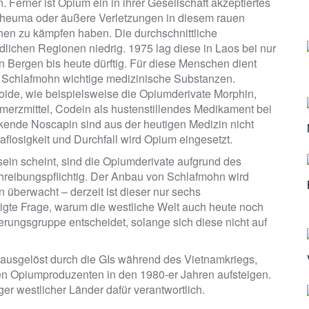
 Ferner ist Opium ein in ihrer Gesellschaft akzeptiertes
Rheuma oder äußere Verletzungen in diesem rauen
hen zu kämpfen haben. Die durchschnittliche
lichen Regionen niedrig. 1975 lag diese in Laos bei nur
n Bergen bis heute dürftig. Für diese Menschen dient
lt Schlafmohn wichtige medizinische Substanzen.
loide, wie beispielsweise die Opiumderivate Morphin,
merzmittel, Codein als hustenstillendes Medikament bei
ende Noscapin sind aus der heutigen Medizin nicht
losigkeit und Durchfall wird Opium eingesetzt.
sein scheint, sind die Opiumderivate aufgrund des
chreibungspflichtig. Der Anbau von Schlafmohn wird
 überwacht – derzeit ist dieser nur sechs
chtigte Frage, warum die westliche Welt auch heute noch
rungsgruppe entscheidet, solange sich diese nicht auf
 ausgelöst durch die GIs während des Vietnamkriegs,
en Opiumproduzenten in den 1980-er Jahren aufsteigen.
ger westlicher Länder dafür verantwortlich.