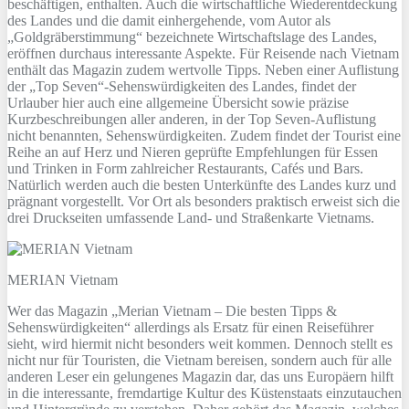
beschäftigen, enthalten. Auch die wirtschaftliche Wiederentdeckung
des Landes und die damit einhergehende, vom Autor als
„Goldgräberstimmung“ bezeichnete Wirtschaftslage des Landes,
eröffnen durchaus interessante Aspekte. Für Reisende nach Vietnam
enthält das Magazin zudem wertvolle Tipps. Neben einer Auflistung
der „Top Seven“-Sehenswürdigkeiten des Landes, findet der
Urlauber hier auch eine allgemeine Übersicht sowie präzise
Kurzbeschreibungen aller anderen, in der Top Seven-Auflistung
nicht benannten, Sehenswürdigkeiten. Zudem findet der Tourist eine
Reihe an auf Herz und Nieren geprüfte Empfehlungen für Essen
und Trinken in Form zahlreicher Restaurants, Cafés und Bars.
Natürlich werden auch die besten Unterkünfte des Landes kurz und
prägnant vorgestellt. Vor Ort als besonders praktisch erweist sich die
drei Druckseiten umfassende Land- und Straßenkarte Vietnams.
MERIAN Vietnam
Wer das Magazin „Merian Vietnam – Die besten Tipps &
Sehenswürdigkeiten“ allerdings als Ersatz für einen Reiseführer
sieht, wird hiermit nicht besonders weit kommen. Dennoch stellt es
nicht nur für Touristen, die Vietnam bereisen, sondern auch für alle
anderen Leser ein gelungenes Magazin dar, das uns Europäern hilft
in die interessante, fremdartige Kultur des Küstenstaats einzutauchen