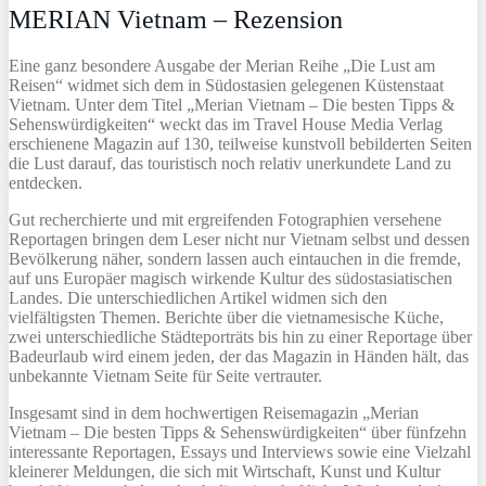
MERIAN Vietnam – Rezension
Eine ganz besondere Ausgabe der Merian Reihe „Die Lust am
Reisen“ widmet sich dem in Südostasien gelegenen Küstenstaat
Vietnam. Unter dem Titel „Merian Vietnam – Die besten Tipps &
Sehenswürdigkeiten“ weckt das im Travel House Media Verlag
erschienene Magazin auf 130, teilweise kunstvoll bebilderten Seiten
die Lust darauf, das touristisch noch relativ unerkundete Land zu
entdecken.
Gut recherchierte und mit ergreifenden Fotographien versehene
Reportagen bringen dem Leser nicht nur Vietnam selbst und dessen
Bevölkerung näher, sondern lassen auch eintauchen in die fremde,
auf uns Europäer magisch wirkende Kultur des südostasiatischen
Landes. Die unterschiedlichen Artikel widmen sich den
vielfältigsten Themen. Berichte über die vietnamesische Küche,
zwei unterschiedliche Städteporträts bis hin zu einer Reportage über
Badeurlaub wird einem jeden, der das Magazin in Händen hält, das
unbekannte Vietnam Seite für Seite vertrauter.
Insgesamt sind in dem hochwertigen Reisemagazin „Merian
Vietnam – Die besten Tipps & Sehenswürdigkeiten“ über fünfzehn
interessante Reportagen, Essays und Interviews sowie eine Vielzahl
kleinerer Meldungen, die sich mit Wirtschaft, Kunst und Kultur