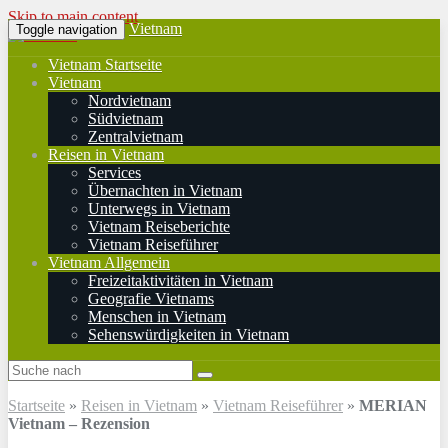
Skip to main content
Vietnam
Toggle navigation
Vietnam Startseite
Vietnam
Nordvietnam
Südvietnam
Zentralvietnam
Reisen in Vietnam
Services
Übernachten in Vietnam
Unterwegs in Vietnam
Vietnam Reiseberichte
Vietnam Reiseführer
Vietnam Allgemein
Freizeitaktivitäten in Vietnam
Geografie Vietnams
Menschen in Vietnam
Sehenswürdigkeiten in Vietnam
Startseite
»
Reisen in Vietnam
»
Vietnam Reiseführer
»
MERIAN
Vietnam – Rezension